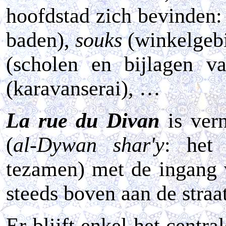
hoofdstad zich bevinden
baden),
souks
(winkelgebi
(scholen en bijlagen va
(karavanserai), …
La rue du Divan
is ver
(
al-Dywan shar'y
: het
tezamen) met de ingang 
steeds boven aan de straat
Er blijft enkel het centr